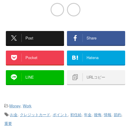
Post
Share
Pocket
Hatena
LINE
URLコピー
-
Money
,
Work
-
お金
,
クレジットカード
,
ポイント
,
初任給
,
年金
,
後悔
,
情報
,
節約
,
重要