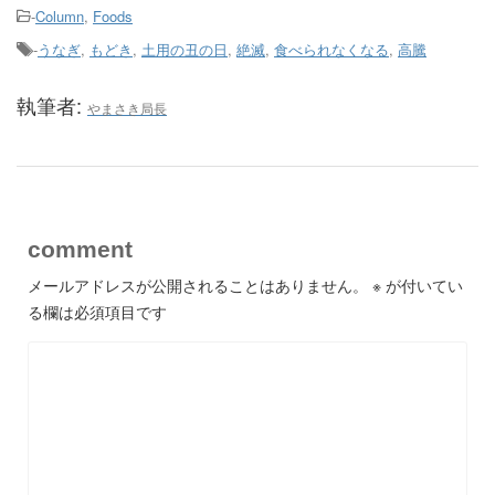
-
Column
,
Foods
-
うなぎ
,
もどき
,
土用の丑の日
,
絶滅
,
食べられなくなる
,
高騰
執筆者:
やまさき局長
comment
メールアドレスが公開されることはありません。
※
が付いてい
る欄は必須項目です