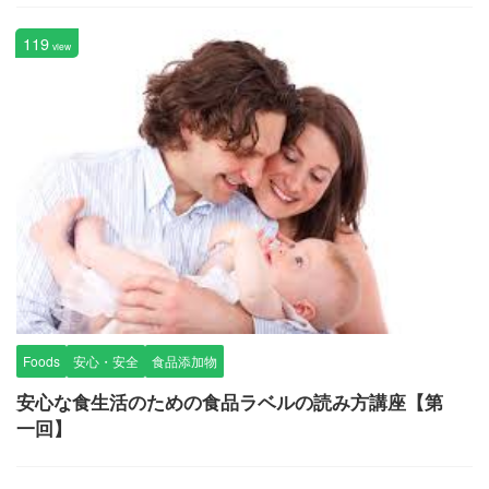
119
view
Foods
安心・安全
食品添加物
安心な食生活のための食品ラベルの読み方講座【第
一回】