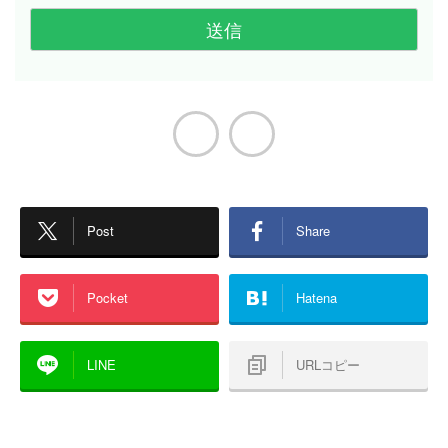
Post
Share
Pocket
Hatena
LINE
URLコピー