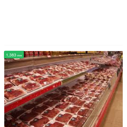
1,383
view