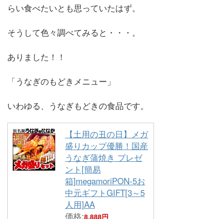
らい食べたいとも思っていたはず。
そうして色々調べてみると・・・。
ありました！！
「うなぎのもどきメニュー」
いわゆる、うなぎもどきの食品です。
【土用の丑の日】メガ
盛りカップ優勝！国産
うなぎ蒲焼き プレゼ
ント[簡易
箱]megamoriPON-5お
中元ギフトGIFT[3～5
人用]AA
価格:
8,888円