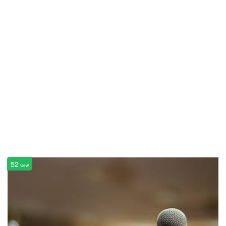
52
view