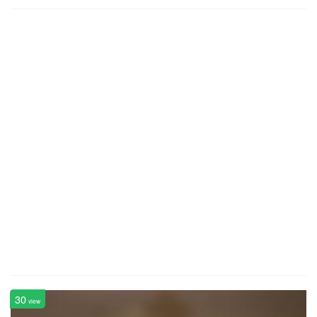
30
view