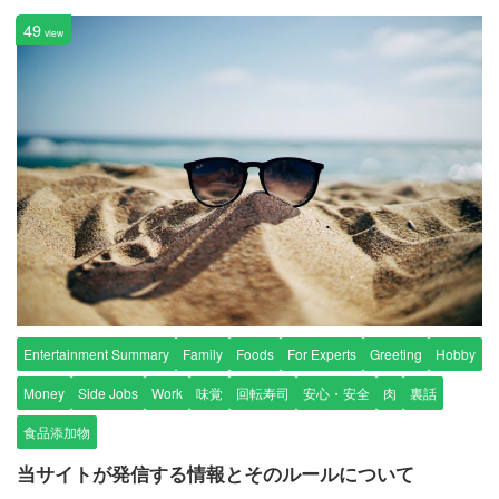
49
view
Entertainment Summary
Family
Foods
For Experts
Greeting
Hobby
Money
Side Jobs
Work
味覚
回転寿司
安心・安全
肉
裏話
食品添加物
当サイトが発信する情報とそのルールについて