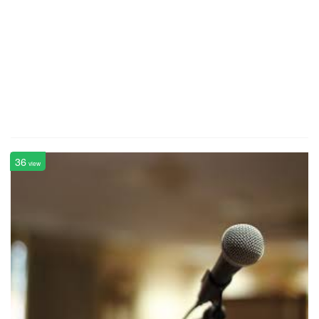
36
view