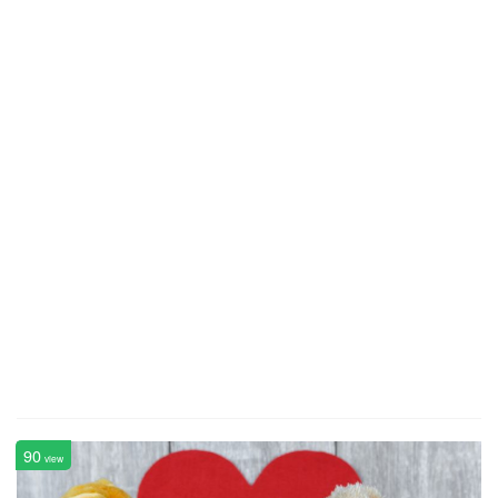
90
view