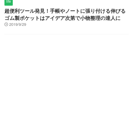
life
超便利ツール発見！手帳やノートに張り付ける伸びる
ゴム製ポケットはアイデア次第で小物整理の達人に
2019/9/29