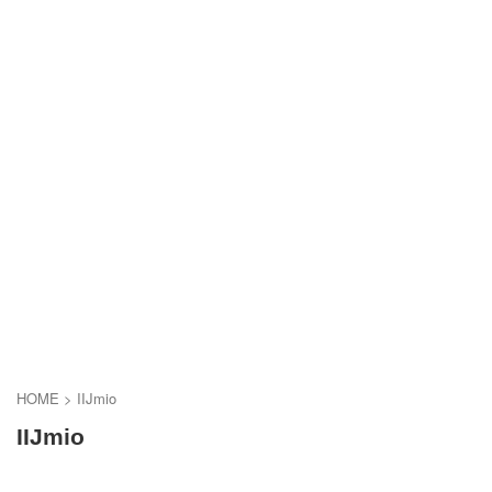
HOME
>
IIJmio
IIJmio