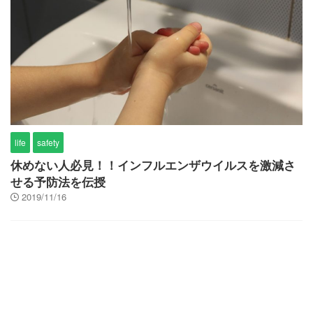
life
safety
休めない人必見！！インフルエンザウイルスを激減さ
せる予防法を伝授
2019/11/16