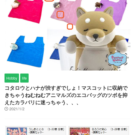
Hobby
life
コタロウとハナが渋すぎでしょ！マスコットに収納で
きちゃうねむねむアニマルズのエコバッグのツボを抑
えたカラバリに迷っちゃう、、、
2021/1/2