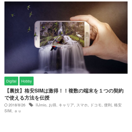
Digital
Hobby
【裏技】格安SIMは激得！！複数の端末を１つの契約
で使える方法を伝授
2018/8/26
IIJmio
,
お得
,
キャリア
,
スマホ
,
ドコモ
,
便利
,
格安
SIM
,
ａｕ