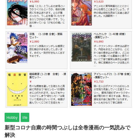
Hobby
life
新型コロナ自粛の時間つぶしは全巻漫画の一気読みで
解決