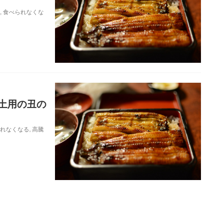
,
食べられなくな
土用の丑の
れなくなる
,
高騰