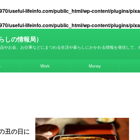
70/useful-lifeinfo.com/public_html/wp-content/plugins/pi
70/useful-lifeinfo.com/public_html/wp-content/plugins/pi
らしの情報局）
品やお金、お仕事などにまつわる生活や暮らしにかかわる情報を発信して、
s
Work
Money
の丑の日に