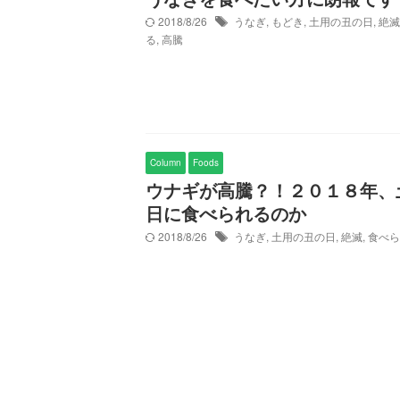
2018/8/26
うなぎ
,
もどき
,
土用の丑の日
,
絶滅
る
,
高騰
Column
Foods
ウナギが高騰？！２０１８年、
日に食べられるのか
2018/8/26
うなぎ
,
土用の丑の日
,
絶滅
,
食べら