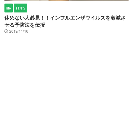
life
safety
休めない人必見！！インフルエンザウイルスを激減さ
せる予防法を伝授
2019/11/16