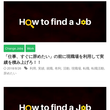
Change Jobs
Work
「仕事、すぐに辞めたい」の前に現職場を利用して実
績を積み上げろ！！
2018/8/26
利用
,
実績
,
就職
,
有利
,
活動
,
現職場
,
転職
,
転職活動
,
辞めたい