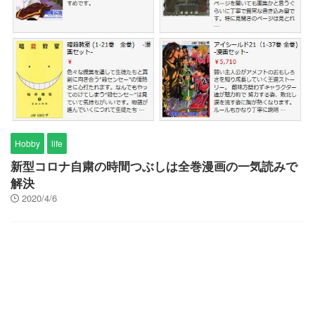
Hobby
life
新型コロナ自粛の時間つぶしは全巻漫画の一気読みで
解決
2020/4/6