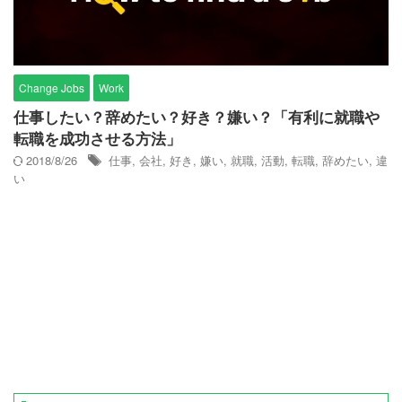
Change Jobs
Work
仕事したい？辞めたい？好き？嫌い？「有利に就職や
転職を成功させる方法」
2018/8/26
仕事
,
会社
,
好き
,
嫌い
,
就職
,
活動
,
転職
,
辞めたい
,
違
い