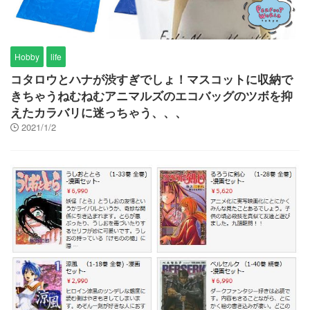
Hobby
life
コタロウとハナが渋すぎでしょ！マスコットに収納で
きちゃうねむねむアニマルズのエコバッグのツボを抑
えたカラバリに迷っちゃう、、、
2021/1/2