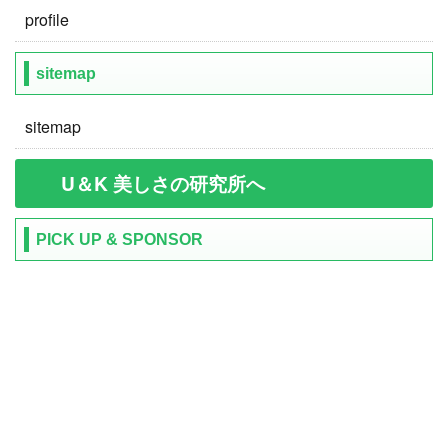
profile
sitemap
sitemap
U＆K 美しさの研究所へ
PICK UP & SPONSOR