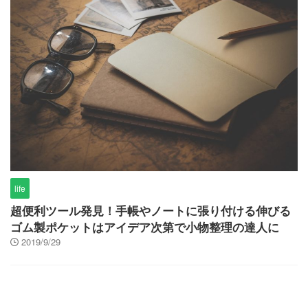
life
超便利ツール発見！手帳やノートに張り付ける伸びる
ゴム製ポケットはアイデア次第で小物整理の達人に
2019/9/29