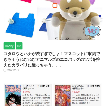
Hobby
life
コタロウとハナが渋すぎでしょ！マスコットに収納で
きちゃうねむねむアニマルズのエコバッグのツボを抑
えたカラバリに迷っちゃう、、、
2021/1/2