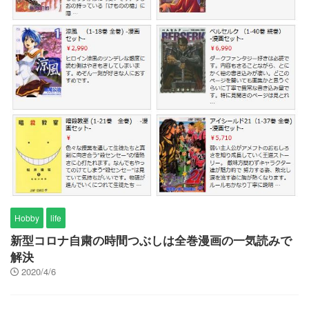
Hobby
life
新型コロナ自粛の時間つぶしは全巻漫画の一気読みで
解決
2020/4/6