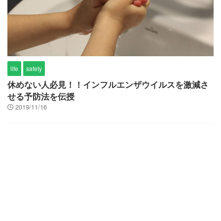
life
safety
休めない人必見！！インフルエンザウイルスを激減さ
せる予防法を伝授
2019/11/16