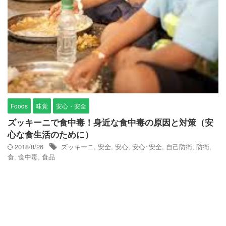
Foods
味覚
安心・安全
ズッキーニで食中毒！身近な食中毒の原因と対策（安
心な食生活のために）
2018/8/26
ズッキーニ
,
安全
,
安心
,
安心･安全
,
自己防衛
,
防衛
,
食
,
食中毒
,
食品