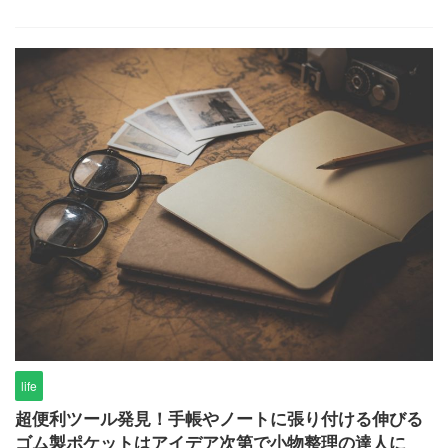
life
超便利ツール発見！手帳やノートに張り付ける伸びる
ゴム製ポケットはアイデア次第で小物整理の達人に