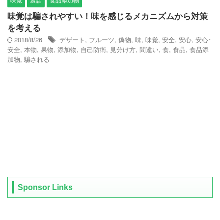
味覚は騙されやすい！味を感じるメカニズムから対策
を考える
2018/8/26
デザート
,
フルーツ
,
偽物
,
味
,
味覚
,
安全
,
安心
,
安心･
安全
,
本物
,
果物
,
添加物
,
自己防衛
,
見分け方
,
間違い
,
食
,
食品
,
食品添
加物
,
騙される
Sponsor Links