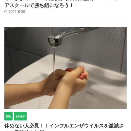
アスクールで勝ち組になろう！
2021/8/26
life
safety
休めない人必見！！インフルエンザウイルスを激減さ