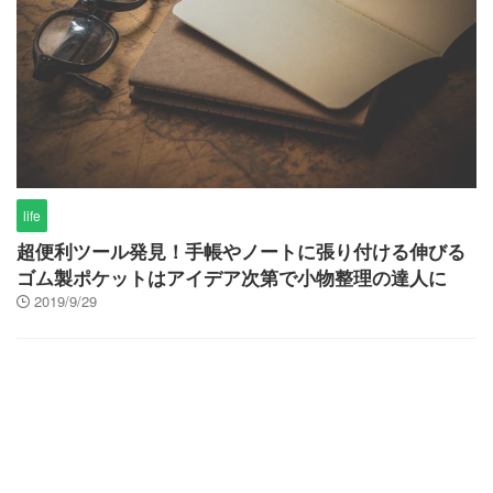
life
超便利ツール発見！手帳やノートに張り付ける伸びる
ゴム製ポケットはアイデア次第で小物整理の達人に
2019/9/29