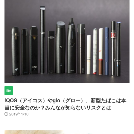
life
IQOS（アイコス）やglo（グロー）、新型たばこは本
当に安全なのか？みんなが知らないリスクとは
2019/11/10