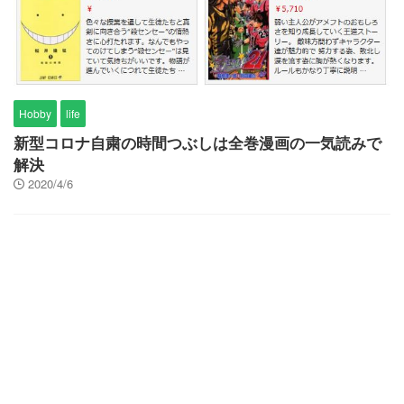
Hobby
life
新型コロナ自粛の時間つぶしは全巻漫画の一気読みで
解決
2020/4/6