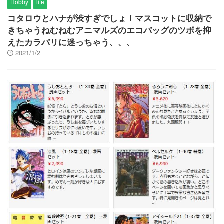
Hobby
life
コタロウとハナが渋すぎでしょ！マスコットに収納で
きちゃうねむねむアニマルズのエコバッグのツボを抑
えたカラバリに迷っちゃう、、、
2021/1/2