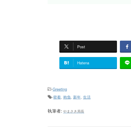
Post
Hatena
-
Greeting
-
密着
,
抱負
,
新年
,
生活
執筆者:
やまさき局長