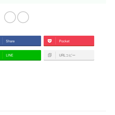
Share
Pocket
LINE
URLコピー