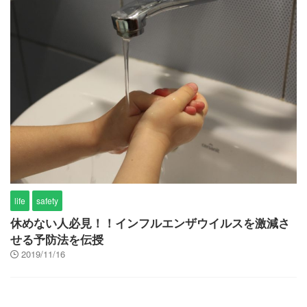
life
safety
休めない人必見！！インフルエンザウイルスを激減さ
せる予防法を伝授
2019/11/16