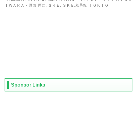
ＩＷＡＲＡ・原西 原西
,
ＳＫＥ
,
ＳＫＥ珠理奈
,
ＴＯＫＩＯ
Sponsor Links