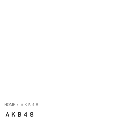
HOME
>
ＡＫＢ４８
ＡＫＢ４８