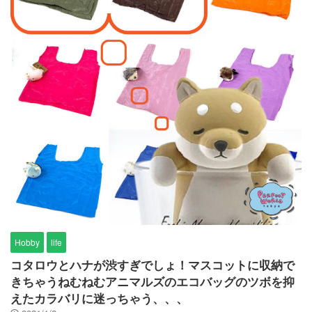
Hobby
life
コタロウとハナが渋すぎでしょ！マスコットに収納で
きちゃうねむねむアニマルズのエコバッグのツボを抑
えたカラバリに迷っちゃう、、、