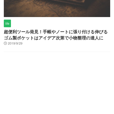
life
超便利ツール発見！手帳やノートに張り付ける伸びる
ゴム製ポケットはアイデア次第で小物整理の達人に
2019/9/29