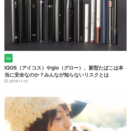
life
IQOS（アイコス）やglo（グロー）、新型たばこは本
当に安全なのか？みんなが知らないリスクとは
2019/11/10