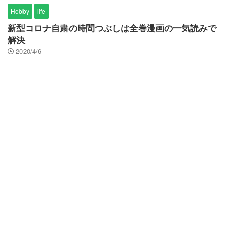
Hobby
life
新型コロナ自粛の時間つぶしは全巻漫画の一気読みで
解決
2020/4/6