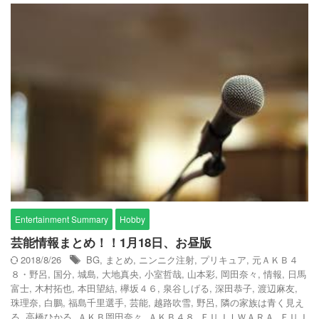
Entertainment Summary
Hobby
芸能情報まとめ！！1月18日、お昼版
2018/8/26
BG
,
まとめ
,
ニンニク注射
,
プリキュア
,
元ＡＫＢ４
８・野呂
,
国分
,
城島
,
大地真央
,
小室哲哉
,
山本彩
,
岡田奈々
,
情報
,
日馬
富士
,
木村拓也
,
本田望結
,
欅坂４６
,
泉谷しげる
,
深田恭子
,
渡辺麻友
,
珠理奈
,
白鵬
,
福島千里選手
,
芸能
,
越路吹雪
,
野呂
,
隣の家族は青く見え
る
,
高橋ひかる
,
ＡＫＢ岡田奈々
,
ＡＫＢ４８
,
ＦＵＪＩＷＡＲＡ
,
ＦＵＪ