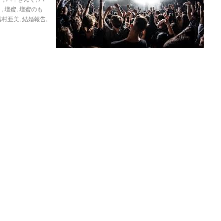
ト
,
壇蜜
,
壇蜜のも
稲村亜美
,
結婚報告
,