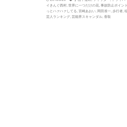
イきんぐ西村
,
世界に一つだけの花
,
事故防止ポイン
っとハァハァしてる
,
宮崎あおい
,
岡田准一
,
歩行者
,
芸人ランキング
,
芸能界スキャンダル
,
香取