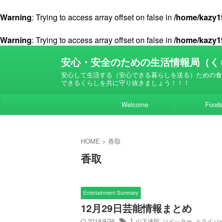
Warning
: Trying to access array offset on false in
/home/kazy19
Warning
: Trying to access array offset on false in
/home/kazy19
安心・安全のための生活情報局（く
安心して生活する（安心できる暮らしを送る）ための食
できるくらしを共に守り抜きましょう！！！
Welcome
Food
HOME
>
香取
香取
Entertainment Summary
12月29日芸能情報まとめ
2018/8/26
】山下達郎
,
ツイッター
,
ドライバ