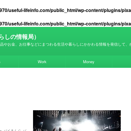
70/useful-lifeinfo.com/public_html/wp-content/plugins/pi
70/useful-lifeinfo.com/public_html/wp-content/plugins/pi
らしの情報局）
品やお金、お仕事などにまつわる生活や暮らしにかかわる情報を発信して、
s
Work
Money
ー
,
バイきんぐ
,
バ