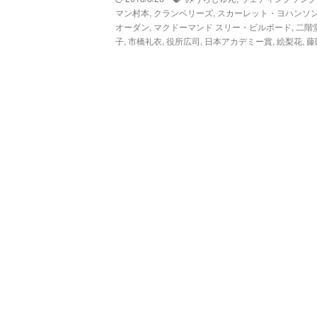
マン村本
,
クランベリーズ
,
スカーレット・ヨハンソ
オーダン
,
マクドーマンド スリー・ビルボード
,
二階
子
,
市橋礼衣
,
役所広司
,
日本アカデミー賞
,
絵梨花
,
藤