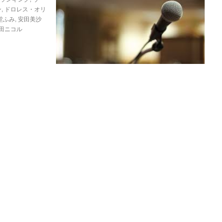
ン
,
ドロレス・オリ
堂ふみ
,
安田美沙
田ニコル