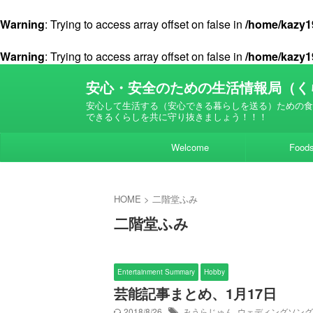
Warning
: Trying to access array offset on false in
/home/kazy19
Warning
: Trying to access array offset on false in
/home/kazy19
安心・安全のための生活情報局（く
安心して生活する（安心できる暮らしを送る）ための食
できるくらしを共に守り抜きましょう！！！
Welcome
Food
HOME
>
二階堂ふみ
二階堂ふみ
Entertainment Summary
Hobby
芸能記事まとめ、1月17日
2018/8/26
みうらじゅん
,
ウェディングソング