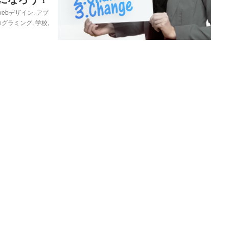
webデザイン
,
アプ
ログラミング
,
学校
,