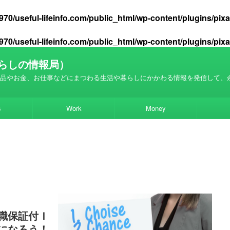
70/useful-lifeinfo.com/public_html/wp-content/plugins/pi
70/useful-lifeinfo.com/public_html/wp-content/plugins/pi
らしの情報局）
品やお金、お仕事などにまつわる生活や暮らしにかかわる情報を発信して、
s
Work
Money
職保証付Ｉ
になろう！