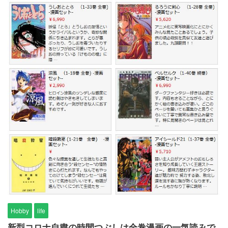
Hobby
life
新型コロナ自粛の時間つぶしは全巻漫画の一気読みで