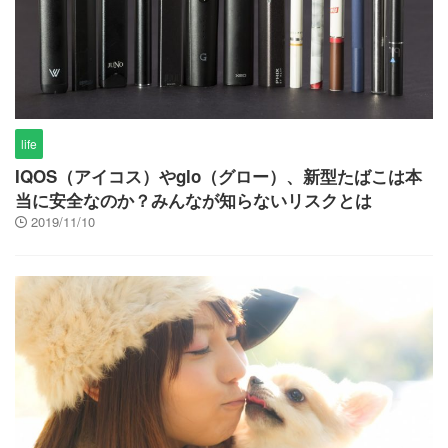
life
IQOS（アイコス）やglo（グロー）、新型たばこは本
当に安全なのか？みんなが知らないリスクとは
2019/11/10