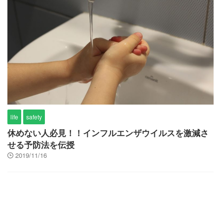
life
safety
休めない人必見！！インフルエンザウイルスを激減さ
せる予防法を伝授
2019/11/16