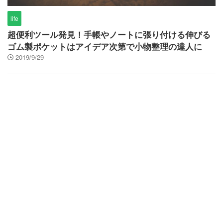
life
超便利ツール発見！手帳やノートに張り付ける伸びる
ゴム製ポケットはアイデア次第で小物整理の達人に
2019/9/29