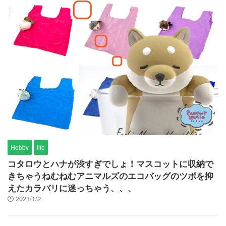
Hobby
life
コタロウとハナが渋すぎでしょ！マスコットに収納で
きちゃうねむねむアニマルズのエコバッグのツボを抑
えたカラバリに迷っちゃう、、、
2021/1/2