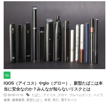
life
IQOS（アイコス）やglo（グロー）、新型たばこは本
当に安全なのか？みんなが知らないリスクとは
2019/11/10
たばこ
,
アイコス
,
グロー
,
プルームテック
,
ベイプ
,
健康
,
健康被害
,
新型たばこ
,
有害
,
死亡
,
電子タバコ