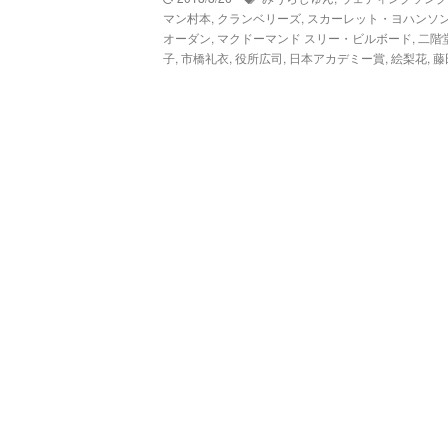
マン村本
,
クランベリーズ
,
スカーレット・ヨハンソ
オーダン
,
マクドーマンド スリー・ビルボード
,
二階
子
,
市橋礼衣
,
役所広司
,
日本アカデミー賞
,
絵梨花
,
藤