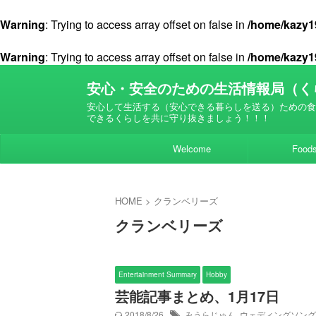
Warning
: Trying to access array offset on false in
/home/kazy19
Warning
: Trying to access array offset on false in
/home/kazy19
安心・安全のための生活情報局（く
安心して生活する（安心できる暮らしを送る）ための食
できるくらしを共に守り抜きましょう！！！
Welcome
Food
HOME
>
クランベリーズ
クランベリーズ
Entertainment Summary
Hobby
芸能記事まとめ、1月17日
2018/8/26
みうらじゅん
,
ウェディングソング