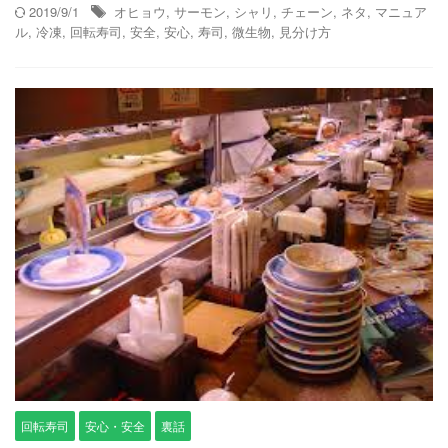
2019/9/1
オヒョウ
,
サーモン
,
シャリ
,
チェーン
,
ネタ
,
マニュア
ル
,
冷凍
,
回転寿司
,
安全
,
安心
,
寿司
,
微生物
,
見分け方
回転寿司
安心・安全
裏話