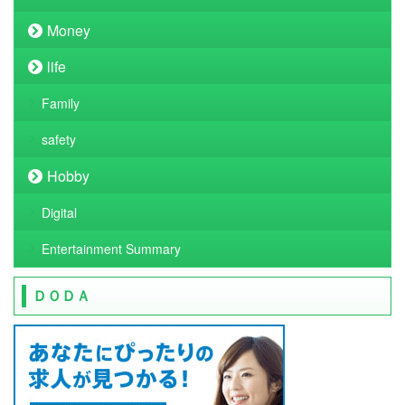
Money
life
Family
safety
Hobby
Digital
Entertainment Summary
ＤＯＤＡ