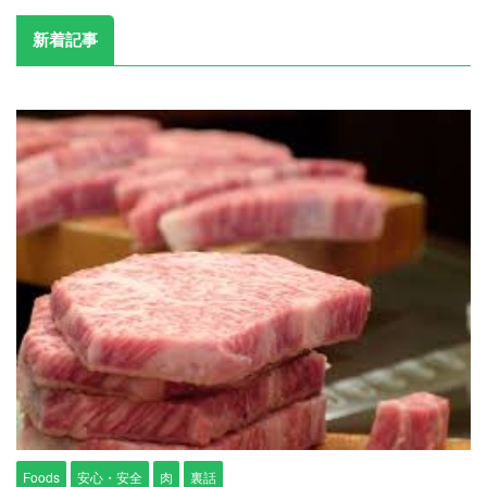
新着記事
Foods
安心・安全
肉
裏話