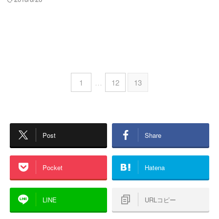
1
…
12
13
Post
Share
Pocket
Hatena
LINE
URLコピー