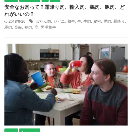
安全なお肉って？霜降り肉、輸入肉、鶏肉、豚肉、ど
れがいいの？
2018/8/26
ぼたん鍋
,
ジビエ
,
和牛
,
牛
,
牛肉
,
秘密
,
豚肉
,
霜降り
,
馬肉
,
高級
,
鶏肉
,
鹿
,
黒毛和牛