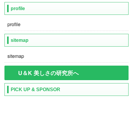
profile
profile
sitemap
sitemap
U＆K 美しさの研究所へ
PICK UP & SPONSOR